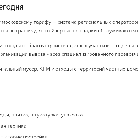
егодня
 московскому тарифу — система региональных операторов
тся по графику, контейнерные площадки обслуживаются в
и отходы от благоустройства дачных участков — отдельна
организации вывоза через специализированного перевозч
ительный мусор, КГМ и отходы с территорий частных домо
оды, плитка, штукатурка, упаковка
ая техника
т, старые постройки