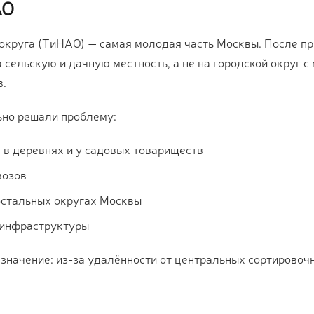
АО
круга (ТиНАО) — самая молодая часть Москвы. После при
 сельскую и дачную местность, а не на городской округ 
в.
ьно решали проблему:
в деревнях и у садовых товариществ
возов
 остальных округах Москвы
 инфраструктуры
значение: из-за удалённости от центральных сортировоч