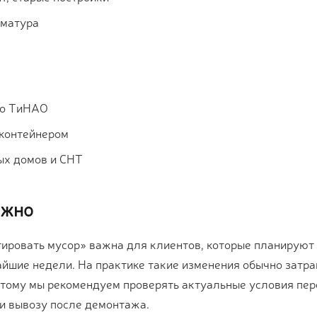
рматура
по ТиНАО
 контейнером
ых домов и СНТ
ажно
тировать мусор» важна для клиентов, которые планируют
айшие недели. На практике такие изменения обычно затра
оэтому мы рекомендуем проверять актуальные условия пе
ли вывозу после демонтажа.