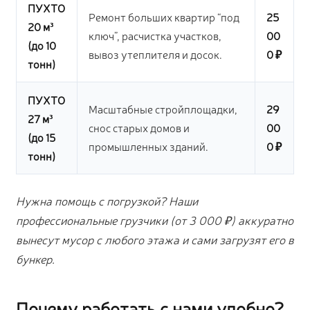
ПУХТО
Ремонт больших квартир “под
25
20 м³
ключ”, расчистка участков,
00
(до 10
вывоз утеплителя и досок.
0 ₽
тонн)
ПУХТО
Масштабные стройплощадки,
29
27 м³
снос старых домов и
00
(до 15
промышленных зданий.
0 ₽
тонн)
Нужна помощь с погрузкой? Наши
профессиональные грузчики (от 3 000 ₽) аккуратно
вынесут мусор с любого этажа и сами загрузят его в
бункер.
Почему работать с нами удобно?