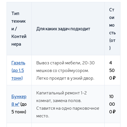
Ст
Тип
ои
техник
мо
и /
Для каких задач подходит
сть
Контей
(от
нера
)
Газель
Вывоз старой мебели, 20-30
4
(до 1.5
мешков со строймусором.
50
тонн)
Легко проедет в узкий двор.
0 ₽
Капитальный ремонт 1-2
Бункер
10
комнат, замена полов.
8 м³
(до
00
Ставится на одно парковочное
5 тонн)
0 ₽
место.