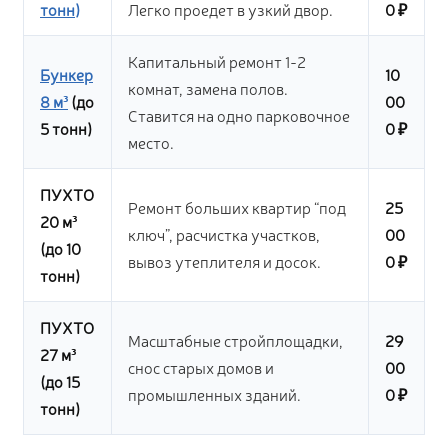
тонн)
Легко проедет в узкий двор.
0 ₽
Капитальный ремонт 1-2
Бункер
10
комнат, замена полов.
8 м³
(до
00
Ставится на одно парковочное
5 тонн)
0 ₽
место.
ПУХТО
Ремонт больших квартир “под
25
20 м³
ключ”, расчистка участков,
00
(до 10
вывоз утеплителя и досок.
0 ₽
тонн)
ПУХТО
Масштабные стройплощадки,
29
27 м³
снос старых домов и
00
(до 15
промышленных зданий.
0 ₽
тонн)