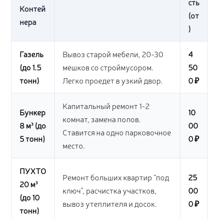
сть
Контей
(от
нера
)
Газель
Вывоз старой мебели, 20-30
4
(до 1.5
мешков со строймусором.
50
тонн)
Легко проедет в узкий двор.
0 ₽
Капитальный ремонт 1-2
Бункер
10
комнат, замена полов.
8 м³ (до
00
Ставится на одно парковочное
5 тонн)
0 ₽
место.
ПУХТО
Ремонт больших квартир “под
25
20 м³
ключ”, расчистка участков,
00
(до 10
вывоз утеплителя и досок.
0 ₽
тонн)