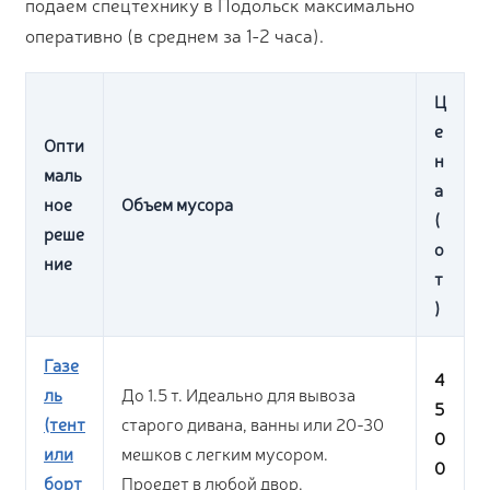
подаем спецтехнику в Подольск максимально
оперативно (в среднем за 1-2 часа).
Ц
е
Опти
н
маль
а
ное
Объем мусора
(
реше
о
ние
т
)
Газе
4
ль
До 1.5 т. Идеально для вывоза
5
(тент
старого дивана, ванны или 20-30
0
или
мешков с легким мусором.
0
борт
Проедет в любой двор.