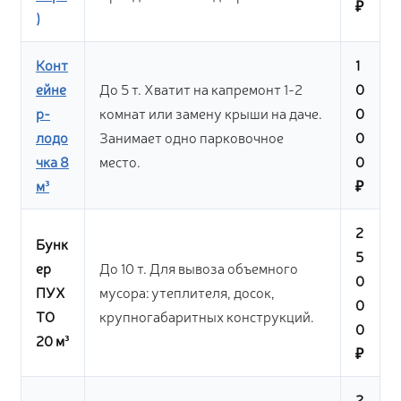
₽
)
Конт
1
ейне
До 5 т. Хватит на капремонт 1-2
0
р-
комнат или замену крыши на даче.
0
лодо
Занимает одно парковочное
0
чка 8
место.
0
м³
₽
2
Бунк
5
ер
До 10 т. Для вывоза объемного
0
ПУХ
мусора: утеплителя, досок,
0
ТО
крупногабаритных конструкций.
0
20 м³
₽
2