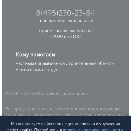
8(495)230-23-84
телефон многоканальный
прием заявок ежедневно
с 9:00 до 21:00
Кому помогаем
Частным лицам
Бизнесу
Строительные объекты
Утилизация отходов
© 2011 — 2026 ООО «ЭкоСтройСервис»
Вся представленная на сайте информация, касающаяся
технических характеристик автомобилей и спецтехники,
стоимости услуг, носит информационный характер и ни
Мы используем файлы cookie для аналитики и улучшения
при каких условиях не является публичной офертой,
работы сайта. Подробнее — в
политике конфиденциальности
.