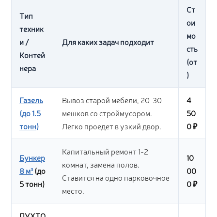
Ст
Тип
ои
техник
мо
и /
Для каких задач подходит
сть
Контей
(от
нера
)
Газель
Вывоз старой мебели, 20-30
4
(до 1.5
мешков со строймусором.
50
тонн)
Легко проедет в узкий двор.
0 ₽
Капитальный ремонт 1-2
Бункер
10
комнат, замена полов.
8 м³
(до
00
Ставится на одно парковочное
5 тонн)
0 ₽
место.
ПУХТО