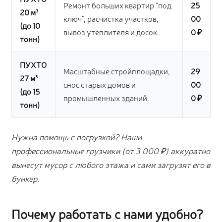
Ремонт больших квартир “под
25
20 м³
ключ”, расчистка участков,
00
(до 10
вывоз утеплителя и досок.
0 ₽
тонн)
ПУХТО
Масштабные стройплощадки,
29
27 м³
снос старых домов и
00
(до 15
промышленных зданий.
0 ₽
тонн)
Нужна помощь с погрузкой? Наши
профессиональные грузчики (от 3 000 ₽) аккуратно
вынесут мусор с любого этажа и сами загрузят его в
бункер.
Почему работать с нами удобно?