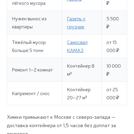
лёгкого мусора
₽
Нужен вынос из
Газель +
5 500
квартиры
грузчик
₽
Тяжёлый мусор
Самосвал
от 15
больше 5 тонн
КАМАЗ
000 ₽
Контейнер 8
10 000
Ремонт 1–2 комнат
м³
₽
Контейнер
от 25
Капремонт / снос
20–27 м³
000 ₽
Химки примыкают к Москве с северо-запада —
доставка контейнера от 1,5 часов без доплат за
пригород.