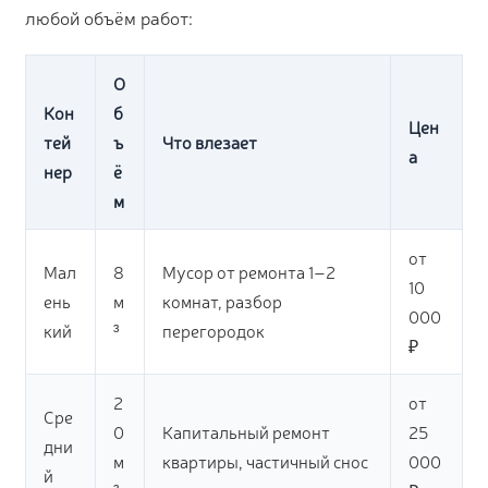
любой объём работ:
О
Кон
б
Цен
тей
ъ
Что влезает
а
нер
ё
м
от
Мал
8
Мусор от ремонта 1–2
10
ень
м
комнат, разбор
000
кий
³
перегородок
₽
2
от
Сре
0
Капитальный ремонт
25
дни
м
квартиры, частичный снос
000
й