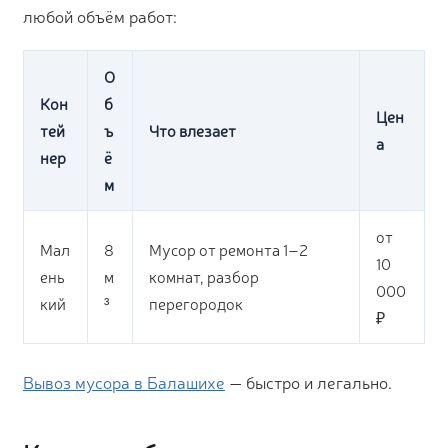
любой объём работ:
О
Кон
б
Цен
тей
ъ
Что влезает
а
нер
ё
м
от
Мал
8
Мусор от ремонта 1–2
10
ень
м
комнат, разбор
000
кий
³
перегородок
₽
Вывоз мусора в Балашихе
— быстро и легально.