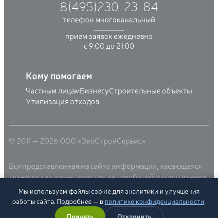
8(495)230-23-84
телефон многоканальный
прием заявок ежедневно
с 9:00 до 21:00
Кому помогаем
Частным лицам
Бизнесу
Строительные объекты
Утилизация отходов
© 2011 — 2026 ООО «ЭкоСтройСервис»
Вся представленная на сайте информация, касающаяся
технических характеристик автомобилей и спецтехники,
стоимости услуг, носит информационный характер и ни
Мы используем файлы cookie для аналитики и улучшения
при каких условиях не является публичной офертой,
работы сайта. Подробнее — в
политике конфиденциальности
.
определяемой положениями Статьи 437(2)
Принять
Отклонить