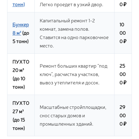
тонн)
Легко проедет в узкий двор.
0 ₽
Капитальный ремонт 1-2
Бункер
10
комнат, замена полов.
8 м³
(до
00
Ставится на одно парковочное
5 тонн)
0 ₽
место.
ПУХТО
Ремонт больших квартир “под
25
20 м³
ключ”, расчистка участков,
00
(до 10
вывоз утеплителя и досок.
0 ₽
тонн)
ПУХТО
Масштабные стройплощадки,
29
27 м³
снос старых домов и
00
(до 15
промышленных зданий.
0 ₽
тонн)