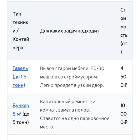
Ст
Тип
ои
техник
мо
и /
Для каких задач подходит
сть
Контей
(от
нера
)
Газель
Вывоз старой мебели, 20-30
4
(до 1.5
мешков со строймусором.
50
тонн)
Легко проедет в узкий двор.
0 ₽
Капитальный ремонт 1-2
Бункер
10
комнат, замена полов.
8 м³
(до
00
Ставится на одно парковочное
5 тонн)
0 ₽
место.