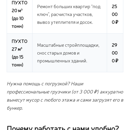
ПУХТО
Ремонт больших квартир “под
25
20 м³
ключ”, расчистка участков,
00
(до 10
вывоз утеплителя и досок.
0 ₽
тонн)
ПУХТО
Масштабные стройплощадки,
29
27 м³
снос старых домов и
00
(до 15
промышленных зданий.
0 ₽
тонн)
Нужна помощь с погрузкой? Наши
профессиональные грузчики (от 3 000 ₽) аккуратно
вынесут мусор с любого этажа и сами загрузят его в
бункер.
Почему работать с нами удобно?