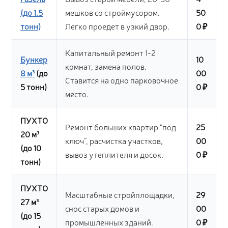
(до 1.5
мешков со строймусором.
50
тонн)
Легко проедет в узкий двор.
0 ₽
Капитальный ремонт 1-2
Бункер
10
комнат, замена полов.
8 м³
(до
00
Ставится на одно парковочное
5 тонн)
0 ₽
место.
ПУХТО
Ремонт больших квартир “под
25
20 м³
ключ”, расчистка участков,
00
(до 10
вывоз утеплителя и досок.
0 ₽
тонн)
ПУХТО
Масштабные стройплощадки,
29
27 м³
снос старых домов и
00
(до 15
промышленных зданий.
0 ₽