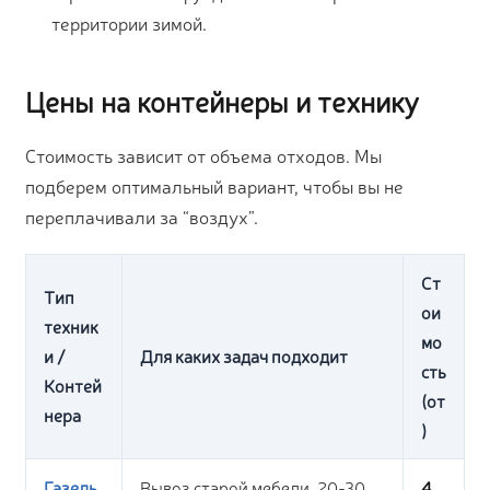
территории зимой.
Цены на контейнеры и технику
Стоимость зависит от объема отходов. Мы
подберем оптимальный вариант, чтобы вы не
переплачивали за “воздух”.
Ст
Тип
ои
техник
мо
и /
Для каких задач подходит
сть
Контей
(от
нера
)
Газель
Вывоз старой мебели, 20-30
4