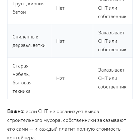
Грунт, кирпич,
Нет
СНТ или
бетон
собственник
Заказывает
Спиленные
Нет
СНТ или
деревья, ветки
собственник
Старая
Заказывает
мебель,
Нет
СНТ или
бытовая
собственник
техника
Важно:
если СНТ не организует вывоз
строительного мусора, собственники заказывают
его сами — и каждый платит полную стоимость
контейнера.