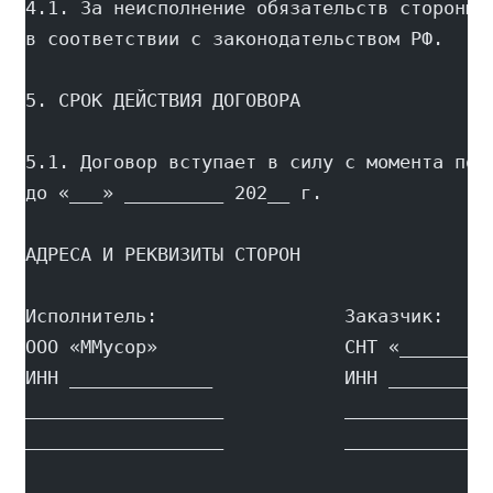
4.1. За неисполнение обязательств стороны 
в соответствии с законодательством РФ.
5. СРОК ДЕЙСТВИЯ ДОГОВОРА
5.1. Договор вступает в силу с момента под
до «___» _________ 202__ г.
АДРЕСА И РЕКВИЗИТЫ СТОРОН
Исполнитель:                 Заказчик:
ООО «ММусор»                 СНТ «________
ИНН _____________            ИНН _________
__________________           _____________
__________________           _____________