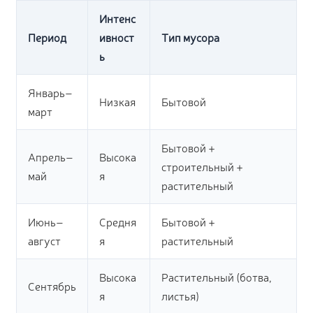
Интенс
Период
ивност
Тип мусора
ь
Январь–
Низкая
Бытовой
март
Бытовой +
Апрель–
Высока
строительный +
май
я
растительный
Июнь–
Средня
Бытовой +
август
я
растительный
Высока
Растительный (ботва,
Сентябрь
я
листья)