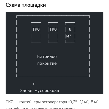
Схема площадки
    ┌─────────────────────────────┐
    │     ┌───┐  ┌───┐  ┌───┐     │
    │     │ТКО│  │ТКО│  │ 8 │     │
    │     │   │  │   │  │м³ │     │
    │     └───┘  └───┘  └───┘     │
    │                             │
    │        Бетонное             │
    │        покрытие             │
    │                             │
    └─────────────────────────────┘
           ↑
      Заезд мусоровоза
ТКО — контейнеры регоператора (0,75–1,1 м³) 8 м³ —
контейнер для строительного мусора