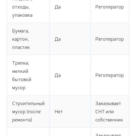
отходы,
Да
Регоператор
упаковка
Бумага,
картон,
Да
Регоператор
пластик
Тряпки,
мелкий
Да
Регоператор
бытовой
мусор
Строительный
Заказывает
мусор (после
Нет
СНТ или
ремонта)
собственник
Заказывает