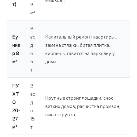
т)
9
м³
В
Бу
ес
Капитальный ремонт квартиры,
нке
д
замена стяжки, битая плитка,
р 8
о
кирпич. Ставится на парковку у
м³
5
дома.
т
ПУ
В
ХТ
ес
Крупные стройплощадки, снос
О
д
ветхих домов, расчистка промзон,
20-
о
вывоз грунта.
27
15
м³
т