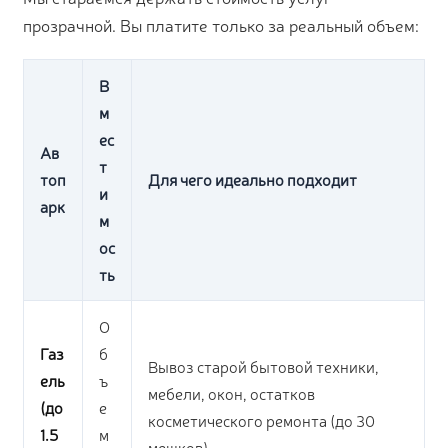
прозрачной. Вы платите только за реальный объем:
В
м
ес
Ав
т
топ
Для чего идеально подходит
и
арк
м
ос
ть
О
Газ
б
Вывоз старой бытовой техники,
ель
ъ
мебели, окон, остатков
(до
е
косметического ремонта (до 30
1.5
м
мешков).